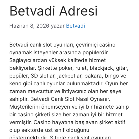
Betvadi Adresi
Haziran 8, 2026
yazar
Betvadi
Betvadi canlı slot oyunları, çevrimiçi casino
oynamak isteyenler arasında popülerdir.
Sağlayıcılardan yüksek kalitede hizmet
bekliyorlar. Şirkette poker, rulet, blackjack, gitar,
popüler, 3D slotlar, jackpotlar, bakara, bingo ve
keno gibi canlı oyunlar bulunmaktadır. Oyun her
zaman mevcuttur ve ihtiyacınız olan her şeye
sahiptir. Betvadi Canlı Slot Nasıl Oynanır.
Müşterilerini önemseyen ve iyi bir hizmete sahip
bir casino şirketi size her zaman iyi bir hizmet
vermiştir. Casino hayatına başlayan şirket aktif
olup sektörde üst sınıf olduğunu
göstermektedir. Sitede canlı slot oyunları