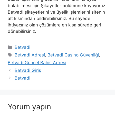
bulabilmesi için Şikayetler bölümüne koyuyoruz.
Betvadi şikayetlerini ve üyelik işlemlerini sitenin
alt kısmından bildirebilirsiniz. Bu sayede
ihtiyacınız olan çözümlere en kısa sürede geri
dönebilirsiniz.
Kategoriler
Betvadi
Etiketler
Betvadi Adresi
,
Betvadi Casino Güvenliği
,
Betvadi Güncel Bahis Adresi
Betvadi Giriş
Betvadi
Yorum yapın