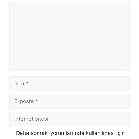
Yorum
İsim
E-
posta
İnternet
sitesi
Daha sonraki yorumlarımda kullanılması için