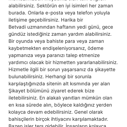
alabilirsiniz. Sektörün en iyi isimleri her zaman
burada. Onlarla e-posta veya telefon yoluyla
iletişime geçebilirsiniz. Harika bir
Betvadi uzmanından haftanın yedi günü, gece
gündüz istediğiniz zaman yardım alabilirsiniz.
Bir oyunda veya bahiste para veya zaman
kaybetmekten endişeleniyorsanız, ödeme
yapmanıza veya paranızı talep etmenize
yardımcı olacak bir hizmetten yararlanabilirsiniz.
Hizmetle ilgili bir sorun yaşarsanız da şikayette
bulunabilirsiniz. Herhangi bir sorunla
karşılaştığınızda sitenin alt kısmında yer alan
Şikayet bölümünü ziyaret ederek bize
iletebilirsiniz. En alakalı yanıtları mümkün olan
en kısa sürede alın, böylece kaldığınız yerden
kolayca devam edebilirsiniz. Genel olarak
bahisçilerin birçok ihtiyacını karşılamaktadır.
Bazen işler ters gidebilir. İnsanların kolayca