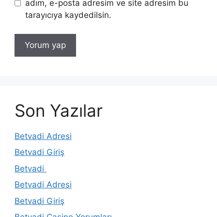
adım, e-posta adresim ve site adresim bu
tarayıcıya kaydedilsin.
Son Yazılar
Betvadi Adresi
Betvadi Giriş
Betvadi
Betvadi Adresi
Betvadi Giriş