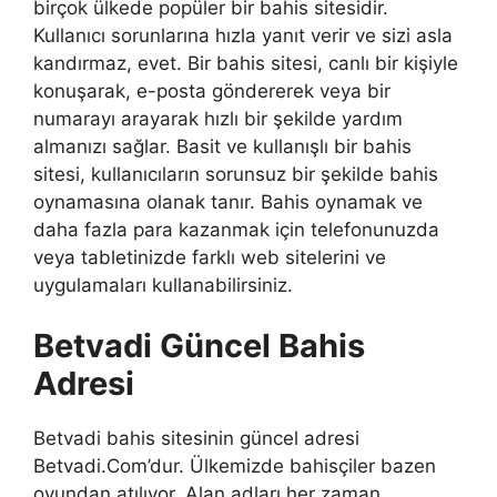
birçok ülkede popüler bir bahis sitesidir.
Kullanıcı sorunlarına hızla yanıt verir ve sizi asla
kandırmaz, evet. Bir bahis sitesi, canlı bir kişiyle
konuşarak, e-posta göndererek veya bir
numarayı arayarak hızlı bir şekilde yardım
almanızı sağlar. Basit ve kullanışlı bir bahis
sitesi, kullanıcıların sorunsuz bir şekilde bahis
oynamasına olanak tanır. Bahis oynamak ve
daha fazla para kazanmak için telefonunuzda
veya tabletinizde farklı web sitelerini ve
uygulamaları kullanabilirsiniz.
Betvadi Güncel Bahis
Adresi
Betvadi bahis sitesinin güncel adresi
Betvadi.Com’dur. Ülkemizde bahisçiler bazen
oyundan atılıyor. Alan adları her zaman