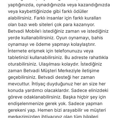
yaptığınızda, oynadığınızda veya kazandığınızda
veya kaybettiğinizde gibi farklı ödüller
alabilirsiniz. Farklı insanlar için farklı kuralları
olan bazı web siteleri çok para kazanıyor.
Betvadi Mobile’ı istediğiniz zaman ve istediğiniz
yerde kullanabilirsiniz. Oyun oynamayı, bahis
oynamayı ve ödeme yapmayı kolaylaştırır.
İnternete erişmek için telefonunuzu veya
tabletinizi kullanabilirsiniz. Bu adreste rahatlıkla
oturabilirsiniz. Ulaşılması kolaydır. İstediğiniz
zaman Betvadi Müşteri Merkeziyle iletişime
geçebilirsiniz. Betvadi desteği her zaman
mevcuttur. İhtiyaç duyduğunuz her an size her
konuda yardımcı olacaklardır. Sadece elinizdeki
göreve odaklanabilirsiniz. Başka hiçbir şey için
endişelenmenize gerek yok. Sadece yapman
gerekeni yap. Hemen bizi arayabilir ve müşteri
merkezimizden ihtiyacınız olan tüm bilgileri