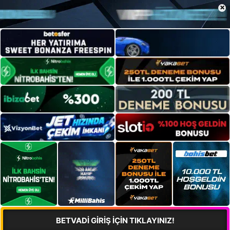
×
BETVADİ GİRİŞ İÇİN TIKLAYINIZ!