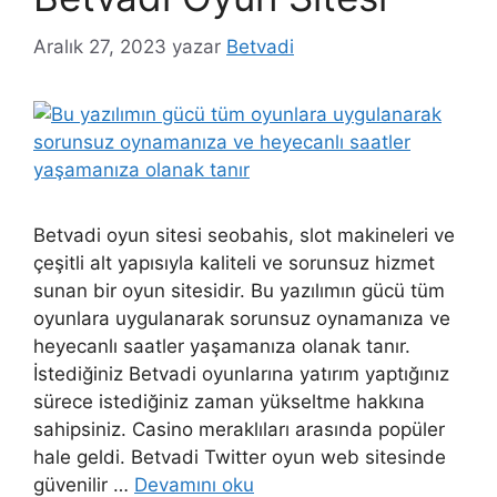
Aralık 27, 2023
yazar
Betvadi
Betvadi oyun sitesi seobahis, slot makineleri ve
çeşitli alt yapısıyla kaliteli ve sorunsuz hizmet
sunan bir oyun sitesidir. Bu yazılımın gücü tüm
oyunlara uygulanarak sorunsuz oynamanıza ve
heyecanlı saatler yaşamanıza olanak tanır.
İstediğiniz Betvadi oyunlarına yatırım yaptığınız
sürece istediğiniz zaman yükseltme hakkına
sahipsiniz. Casino meraklıları arasında popüler
hale geldi. Betvadi Twitter oyun web sitesinde
güvenilir …
Devamını oku