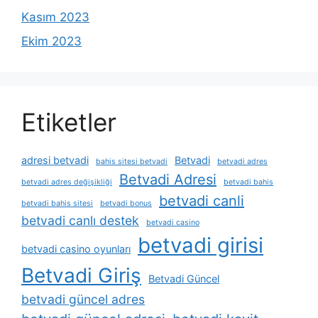
Kasım 2023
Ekim 2023
Etiketler
adresi betvadi
Betvadi
bahis sitesi betvadi
betvadi adres
Betvadi Adresi
betvadi adres değişikliği
betvadi bahis
betvadi canli
betvadi bahis sitesi
betvadi bonus
betvadi canlı destek
betvadi casino
betvadi girisi
betvadi casino oyunları
Betvadi Giriş
Betvadi Güncel
betvadi güncel adres