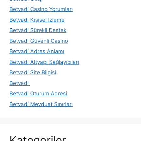
Betvadi Casino Yorumları
Betvadi Kişisel İzleme
Betvadi Sürekli Destek
Betvadi Güvenli Casino
Betvadi Adres Anlamı
Betvadi Altyapı Sağlayıcıları
Betvadi Site Bilgisi
Betvadi
Betvadi Oturum Adresi
Betvadi Mevduat Sınırları
Kategoriler