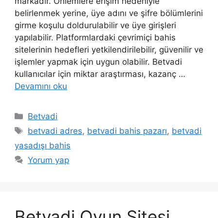
markadır. Önlemlere erişim nedeniyle
belirlenmek yerine, üye adını ve şifre bölümlerini
girme koşulu doldurulabilir ve üye girişleri
yapılabilir. Platformlardaki çevrimiçi bahis
sitelerinin hedefleri yetkilendirilebilir, güvenilir ve
işlemler yapmak için uygun olabilir. Betvadi
kullanıcılar için miktar araştırması, kazanç …
Devamını oku
Kategoriler
Betvadi
Etiketler
betvadi adres
,
betvadi bahis pazarı
,
betvadi
yasadışı bahis
Yorum yap
Betvadi Oyun Sitesi