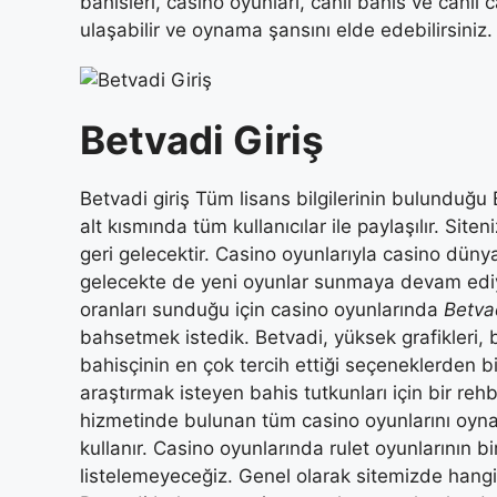
bahisleri, casino oyunları, canlı bahis ve canlı
ulaşabilir ve oynama şansını elde edebilirsiniz.
Betvadi Giriş
Betvadi giriş Tüm lisans bilgilerinin bulunduğu B
alt kısmında tüm kullanıcılar ile paylaşılır. Site
geri gelecektir. Casino oyunlarıyla casino dün
gelecekte de yeni oyunlar sunmaya devam ediyo
oranları sunduğu için casino oyunlarında
Betvad
bahsetmek istedik. Betvadi, yüksek grafikleri, 
bahisçinin en çok tercih ettiği seçeneklerden b
araştırmak isteyen bahis tutkunları için bir re
hizmetinde bulunan tüm casino oyunlarını oyna
kullanır. Casino oyunlarında rulet oyunlarının bi
listelemeyeceğiz. Genel olarak sitemizde hangi 