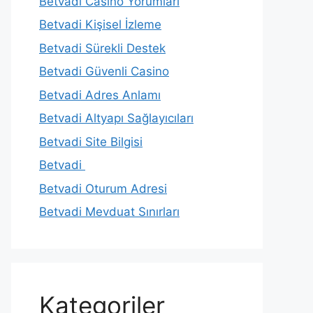
Betvadi Casino Yorumları
Betvadi Kişisel İzleme
Betvadi Sürekli Destek
Betvadi Güvenli Casino
Betvadi Adres Anlamı
Betvadi Altyapı Sağlayıcıları
Betvadi Site Bilgisi
Betvadi
Betvadi Oturum Adresi
Betvadi Mevduat Sınırları
Kategoriler