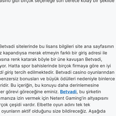
 casino gibi birçok seçeneğe son derece kolay bir şekilde
etvadi sitelerinde bu lisans bilgileri site ana sayfasının
niz kapandıysa merak etmeyin farklı bir giriş adresi ile
yasına renk katarak böyle bir üne kavuşan Betvadi,
r. Hatta spor bahislerinde birçok firmaya göre en iyi
i giriş
tercih edilmektedir. Betvadi casino oyunlarından
benzersiz bonusları ve büyük ödülleri nedeniyle binlerce
iridir. Bu içeriğin, bu konuyu daha derinlemesine
hber görevi göreceğine eminiz.
Betvadi
, bu şirketin
manıza izin vermek için Netent Gaming'in altyapısını
rçok çeşidi vardır. Elbette oyun adını tek tek
oyunların aktif olduğunu size bildireceğiz. Aşağıda