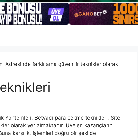
knikleri
k Yöntemleri. Betvadi para çekme teknikleri, Site
kler olarak yer almaktadır. Üyeler, kazançlarını
 Buna karşılık, işlemleri doğru bir şekilde