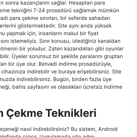
tan sonra kazançlarını sağlar. Hesaptan para
r ödeme tekniğini 7-24 prosedürü sağlamak mümkün
tvadi para çekme sınırları, bir seferde sahadan
rlerini göstermektedir. Site aynı anda yüksek
nu yapmak için, insanların makul bir fiyat
ını istemeliyiz. Sınır konusu, izlediğiniz kanaldan
tmenin bir yoludur. Zaten kazandıkları gibi oyunlar
lir. Üyeler sorunsuz bir şekilde paralarını gruptan
i olan bir üye olur. Betvadi indirme prosedürüyle,
ihazınıza indirebilir ve buraya erişebilirsiniz. Site
zda indirebilirsiniz. Bugün, birden fazla üye
eği, bahis sayfasını ve olasılıkları ücretsiz indirme
m Çekme Teknikleri
eçeneği nasıl indirebilirsiniz? Bu sistem, Android
telefonda çalışır. Uygulamada site adını