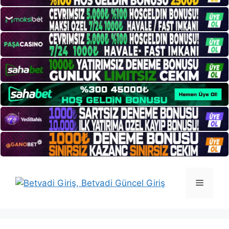
İçeriğe
atla
Menü