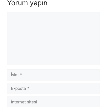
Yorum yapın
Yorum
İsim
E-
posta
İnternet
sitesi