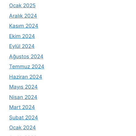
Ocak 2025
Aralık 2024
Kasım 2024
Ekim 2024
Eylül 2024
Ağustos 2024
Temmuz 2024
Haziran 2024
Mayıs 2024
Nisan 2024
Mart 2024
Şubat 2024
Ocak 2024