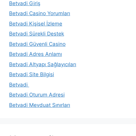
Betvadi Giriş
Betvadi Casino Yorumları
Betvadi Kişisel İzleme
Betvadi Sürekli Destek
Betvadi Güvenli Casino
Betvadi Adres Anlamı
Betvadi Altyapı Sağlayıcıları
Betvadi Site Bilgisi
Betvadi
Betvadi Oturum Adresi
Betvadi Mevduat Sınırları