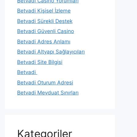
Betvadi Casino Yorumları
Betvadi Kişisel İzleme
Betvadi Sürekli Destek
Betvadi Güvenli Casino
Betvadi Adres Anlamı
Betvadi Altyapı Sağlayıcıları
Betvadi Site Bilgisi
Betvadi
Betvadi Oturum Adresi
Betvadi Mevduat Sınırları
Kategoriler