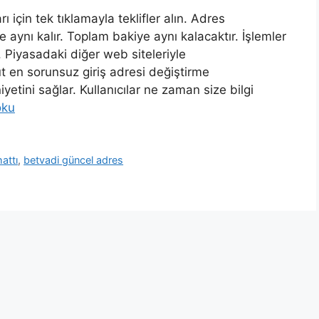
 için tek tıklamayla teklifler alın. Adres
ye aynı kalır. Toplam bakiye aynı kalacaktır. İşlemler
 Piyasadaki diğer web siteleriyle
ut en sorunsuz giriş adresi değiştirme
yetini sağlar. Kullanıcılar ne zaman size bilgi
oku
attı
,
betvadi güncel adres