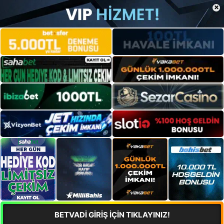
×
BETVADİ GİRİŞ İÇİN TIKLAYINIZ!