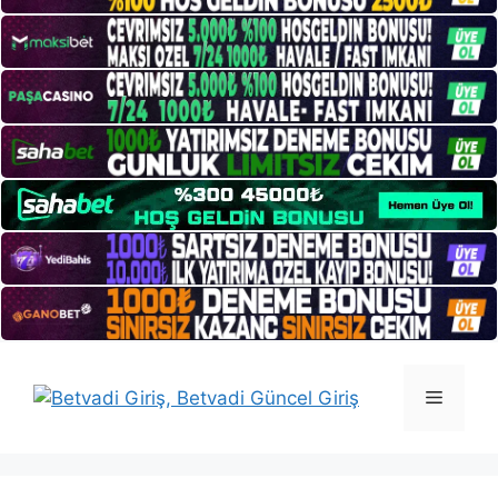
İçeriğe
atla
Menü