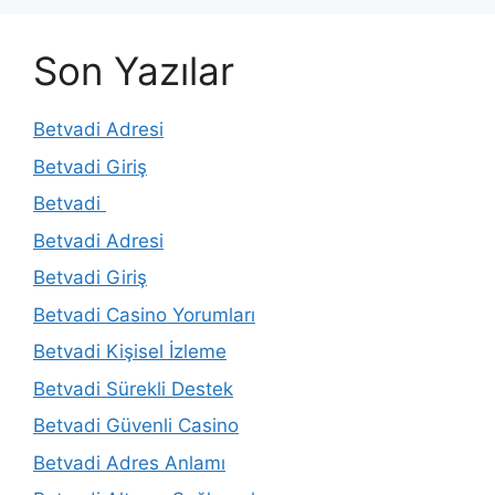
Son Yazılar
Betvadi Adresi
Betvadi Giriş
Betvadi
Betvadi Adresi
Betvadi Giriş
Betvadi Casino Yorumları
Betvadi Kişisel İzleme
Betvadi Sürekli Destek
Betvadi Güvenli Casino
Betvadi Adres Anlamı