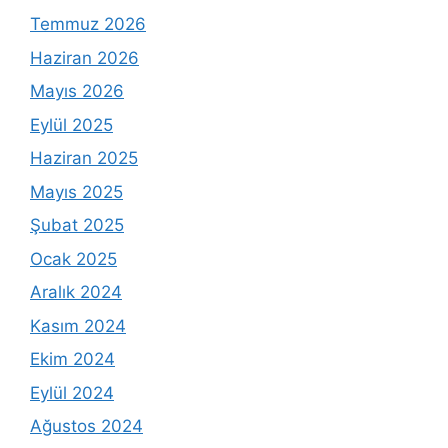
Temmuz 2026
Haziran 2026
Mayıs 2026
Eylül 2025
Haziran 2025
Mayıs 2025
Şubat 2025
Ocak 2025
Aralık 2024
Kasım 2024
Ekim 2024
Eylül 2024
Ağustos 2024