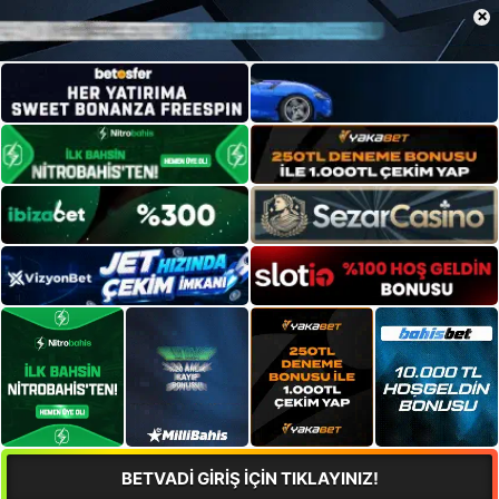
×
BETVADİ GİRİŞ İÇİN TIKLAYINIZ!