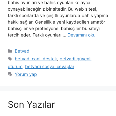
bahis oyunları ve bahis oyunları kolayca
oynayabileceğiniz bir sitedir. Bu web sitesi,
farklı sporlarda ve çeşitli oyunlarda bahis yapma
hakkı sağlar. Genellikle yeni kaydedilen amatör
bahisçiler ve profesyonel bahisçiler bu siteyi
tercih eder. Farklı oyunları …
Devamını oku
Kategoriler
Betvadi
Etiketler
betvadi canlı destek
,
betvadi güvenli
oturum
,
betvadi sosyal cevaplar
Yorum yap
Son Yazılar