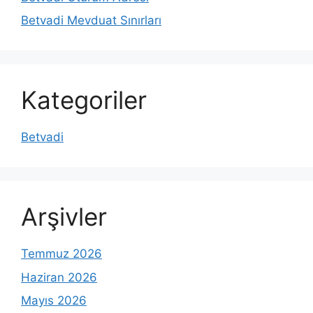
Betvadi Mevduat Sınırları
Kategoriler
Betvadi
Arşivler
Temmuz 2026
Haziran 2026
Mayıs 2026