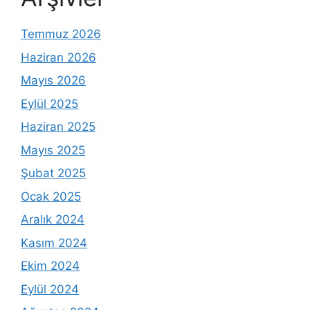
Temmuz 2026
Haziran 2026
Mayıs 2026
Eylül 2025
Haziran 2025
Mayıs 2025
Şubat 2025
Ocak 2025
Aralık 2024
Kasım 2024
Ekim 2024
Eylül 2024