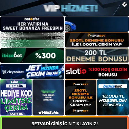
×
BETVADİ GİRİŞ İÇİN TIKLAYINIZ!