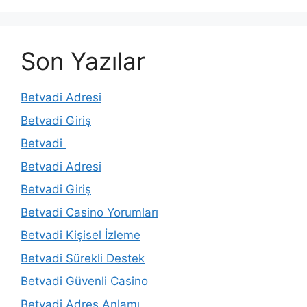
Son Yazılar
Betvadi Adresi
Betvadi Giriş
Betvadi
Betvadi Adresi
Betvadi Giriş
Betvadi Casino Yorumları
Betvadi Kişisel İzleme
Betvadi Sürekli Destek
Betvadi Güvenli Casino
Betvadi Adres Anlamı