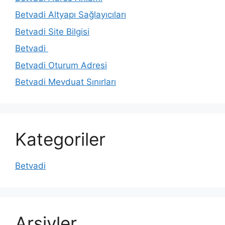
Betvadi Altyapı Sağlayıcıları
Betvadi Site Bilgisi
Betvadi
Betvadi Oturum Adresi
Betvadi Mevduat Sınırları
Kategoriler
Betvadi
Arşivler