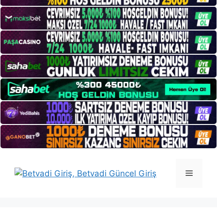
İçeriğe
atla
Menü