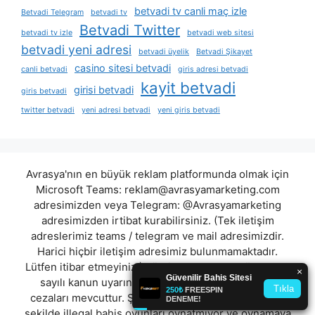
betvadi tv canli maç izle
Betvadi Telegram
betvadi tv
Betvadi Twitter
betvadi tv izle
betvadi web sitesi
betvadi yeni adresi
betvadi üyelik
Betvadi Şikayet
casino sitesi betvadi
canli betvadi
giris adresi betvadi
kayit betvadi
girisi betvadi
giris betvadi
twitter betvadi
yeni adresi betvadi
yeni giris betvadi
Avrasya'nın en büyük reklam platformunda olmak için
Microsoft Teams:
reklam@avrasyamarketing.com
adresimizden veya Telegram: @Avrasyamarketing
adresimizden irtibat kurabilirsiniz. (Tek iletişim
adreslerimiz teams / telegram ve mail adresimizdir.
Harici hiçbir iletişim adresimiz bulunmamaktadır.
Lütfen itibar etmeyiniz.) Türkiye yasalarına göre 7258
sayılı kanun uyarınca yasa dışı bahis oynamanın
cezaları mevcuttur. Şu an bulunduğunuz site hiç bir
şekilde illegal bahis oyunları oynatmıyor ve oynamaya