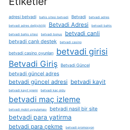
Etiketler
adresi betvadi
Betvadi
bahis sitesi betvadi
betvadi adres
Betvadi Adresi
betvadi adres değişikliği
betvadi bahis
betvadi canli
betvadi bahis sitesi
betvadi bonus
betvadi canlı destek
betvadi casino
betvadi girisi
betvadi casino oyunları
Betvadi Giriş
Betvadi Güncel
betvadi güncel adres
betvadi güncel adresi
betvadi kayit
betvadi kayıt i̇şlemi
betvadi kaç oldu
betvadi maç izleme
betvadi nasil bir site
betvadi mobil uygulaması
betvadi para yatirma
betvadi para çekme
betvadi promosyon