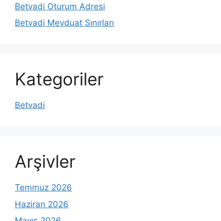
Betvadi Oturum Adresi
Betvadi Mevduat Sınırları
Kategoriler
Betvadi
Arşivler
Temmuz 2026
Haziran 2026
Mayıs 2026