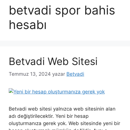
betvadi spor bahis
hesabı
Betvadi Web Sitesi
Temmuz 13, 2024
yazar
Betvadi
Betvadi web sitesi yalnızca web sitesinin alan
adı değiştirilecektir. Yeni bir hesap
oluşturmanıza gerek yok. Web sitesinde yeni bir