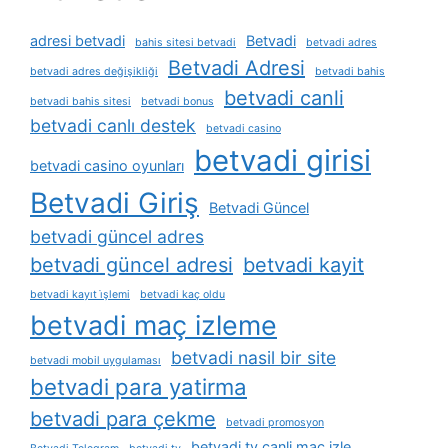
adresi betvadi
Betvadi
bahis sitesi betvadi
betvadi adres
Betvadi Adresi
betvadi adres değişikliği
betvadi bahis
betvadi canli
betvadi bahis sitesi
betvadi bonus
betvadi canlı destek
betvadi casino
betvadi girisi
betvadi casino oyunları
Betvadi Giriş
Betvadi Güncel
betvadi güncel adres
betvadi güncel adresi
betvadi kayit
betvadi kayıt i̇şlemi
betvadi kaç oldu
betvadi maç izleme
betvadi nasil bir site
betvadi mobil uygulaması
betvadi para yatirma
betvadi para çekme
betvadi promosyon
betvadi tv canli maç izle