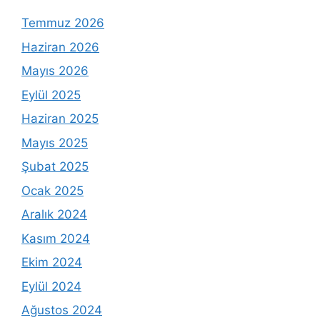
Temmuz 2026
Haziran 2026
Mayıs 2026
Eylül 2025
Haziran 2025
Mayıs 2025
Şubat 2025
Ocak 2025
Aralık 2024
Kasım 2024
Ekim 2024
Eylül 2024
Ağustos 2024