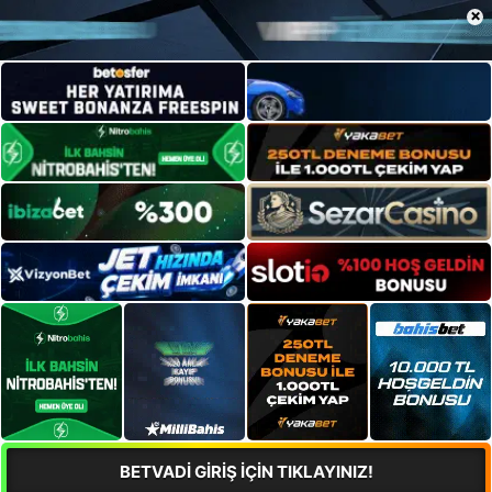
×
BETVADİ GİRİŞ İÇİN TIKLAYINIZ!