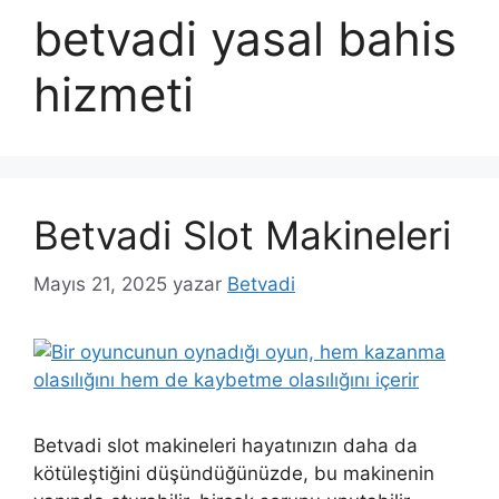
betvadi yasal bahis
hizmeti
Betvadi Slot Makineleri
Mayıs 21, 2025
yazar
Betvadi
Betvadi slot makineleri hayatınızın daha da
kötüleştiğini düşündüğünüzde, bu makinenin