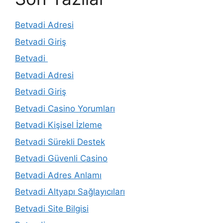
Betvadi Adresi
Betvadi Giriş
Betvadi
Betvadi Adresi
Betvadi Giriş
Betvadi Casino Yorumları
Betvadi Kişisel İzleme
Betvadi Sürekli Destek
Betvadi Güvenli Casino
Betvadi Adres Anlamı
Betvadi Altyapı Sağlayıcıları
Betvadi Site Bilgisi