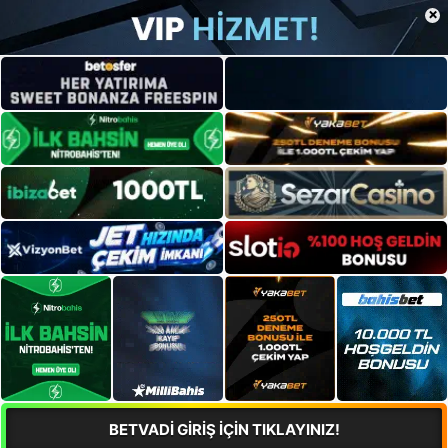
×
BETVADİ GİRİŞ İÇİN TIKLAYINIZ!